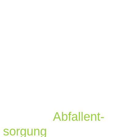
Umwelt-
gerechte
Abfallent-
sorgung
mit maximaler