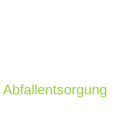
Umweltgerechte
Abfallentsorgung
mit
maximaler Sicherheit
Professionelle Abfallbehandlung und vollständiges Ab
Hand.